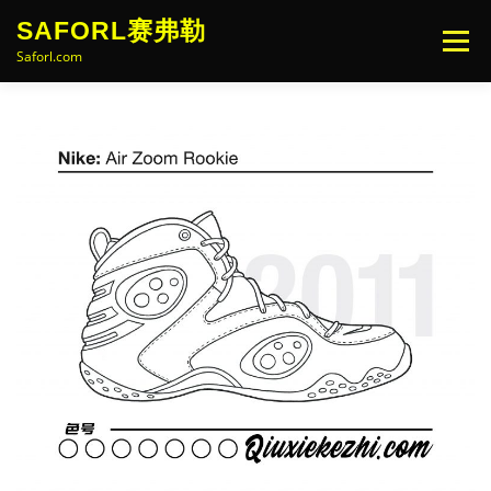
Skip
SAFORL赛弗勒
to
Menu
content
Saforl.com
主页
视频
线稿
PS模板